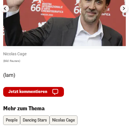
Nicolas Cage
N
(Bild: Reuters)
(B
(lam)
Jetzt kommentieren
Mehr zum Thema
People
Dancing Stars
Nicolas Cage