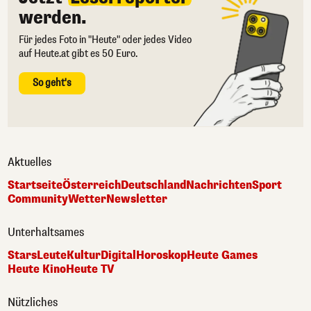
werden.
Für jedes Foto in "Heute" oder jedes Video
auf Heute.at gibt es 50 Euro.
So geht's
Aktuelles
Startseite
Österreich
Deutschland
Nachrichten
Sport
Community
Wetter
Newsletter
Unterhaltsames
Stars
Leute
Kultur
Digital
Horoskop
Heute Games
Heute Kino
Heute TV
Nützliches