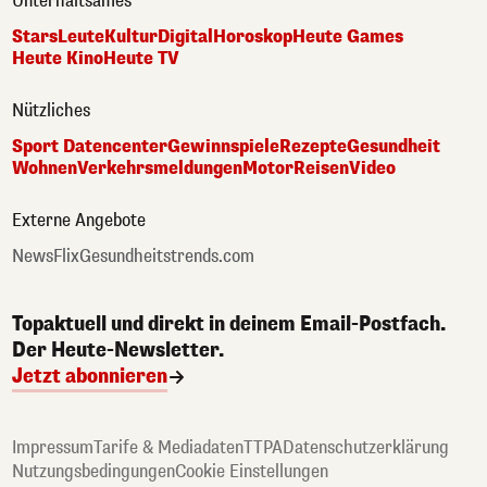
Unterhaltsames
Stars
Leute
Kultur
Digital
Horoskop
Heute Games
Heute Kino
Heute TV
Nützliches
Sport Datencenter
Gewinnspiele
Rezepte
Gesundheit
Wohnen
Verkehrsmeldungen
Motor
Reisen
Video
Externe Angebote
NewsFlix
Gesundheitstrends.com
Topaktuell und direkt in deinem Email-Postfach.
Der Heute-Newsletter.
Jetzt abonnieren
Impressum
Tarife & Mediadaten
TTPA
Datenschutzerklärung
Nutzungsbedingungen
Cookie Einstellungen