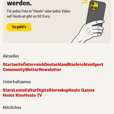
werden.
Für jedes Foto in "Heute" oder jedes Video
auf Heute.at gibt es 50 Euro.
So geht's
Aktuelles
Startseite
Österreich
Deutschland
Nachrichten
Sport
Community
Wetter
Newsletter
Unterhaltsames
Stars
Leute
Kultur
Digital
Horoskop
Heute Games
Heute Kino
Heute TV
Nützliches