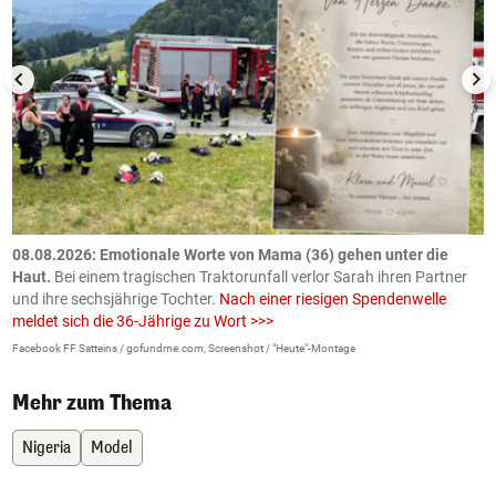
m
08.08.2026: Emotionale Worte von Mama (36) gehen unter die
0
Haut.
Bei einem tragischen Traktorunfall verlor Sarah ihren Partner
B
und ihre sechsjährige Tochter.
Nach einer riesigen Spendenwelle
S
meldet sich die 36-Jährige zu Wort >>>
La
Facebook FF Satteins / gofundme.com, Screenshot / "Heute"-Montage
Mehr zum Thema
Nigeria
Model