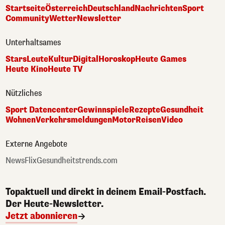
Startseite
Österreich
Deutschland
Nachrichten
Sport
Community
Wetter
Newsletter
Unterhaltsames
Stars
Leute
Kultur
Digital
Horoskop
Heute Games
Heute Kino
Heute TV
Nützliches
Sport Datencenter
Gewinnspiele
Rezepte
Gesundheit
Wohnen
Verkehrsmeldungen
Motor
Reisen
Video
Externe Angebote
NewsFlix
Gesundheitstrends.com
Topaktuell und direkt in deinem Email-Postfach.
Der Heute-Newsletter.
Jetzt abonnieren