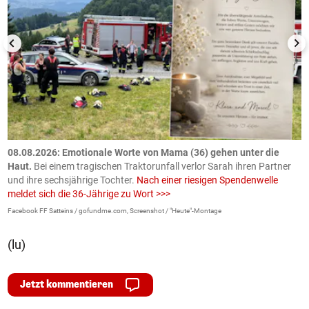
m
08.08.2026: Emotionale Worte von Mama (36) gehen unter die
0
Haut.
Bei einem tragischen Traktorunfall verlor Sarah ihren Partner
B
und ihre sechsjährige Tochter.
Nach einer riesigen Spendenwelle
S
meldet sich die 36-Jährige zu Wort >>>
La
Facebook FF Satteins / gofundme.com, Screenshot / "Heute"-Montage
(lu)
Jetzt kommentieren