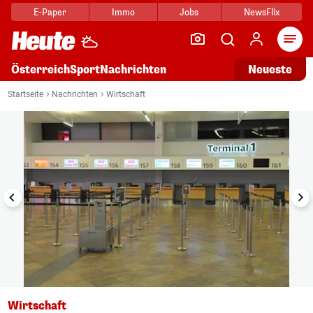
E-Paper
Immo
Jobs
NewsFlix
Arti
Österreich
Sport
Nachrichten
Neueste
i
1/6
Startseite
Nachrichten
Wirtschaft
Wirtschaft