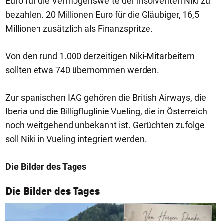
Euro für die Vermögenswerte der insolventen Niki zu
bezahlen. 20 Millionen Euro für die Gläubiger, 16,5
Millionen zusätzlich als Finanzspritze.
Von den rund 1.000 derzeitigen Niki-Mitarbeitern
sollten etwa 740 übernommen werden.
Zur spanischen IAG gehören die British Airways, die
Iberia und die Billigfluglinie Vueling, die in Österreich
noch weitgehend unbekannt ist. Gerüchten zufolge
soll Niki in Vueling integriert werden.
Die Bilder des Tages
1/50
Die Bilder des Tages