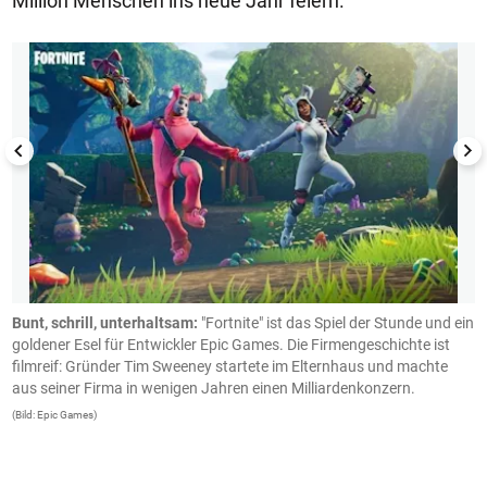
Million Menschen ins neue Jahr feiern.
1/32
t
Bunt, schrill, unterhaltsam:
"Fortnite" ist das Spiel der Stunde und ein
D
goldener Esel für Entwickler Epic Games. Die Firmengeschichte ist
C
filmreif: Gründer Tim Sweeney startete im Elternhaus und machte
u
aus seiner Firma in wenigen Jahren einen Milliardenkonzern.
i
a
(Bild: Epic Games)
a