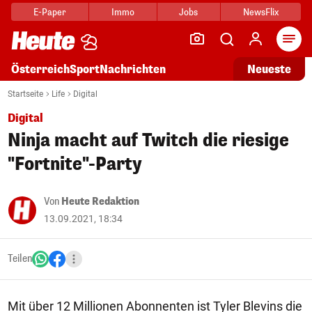
E-Paper
Immo
Jobs
NewsFlix
Arti
Österreich
Sport
Nachrichten
Neueste
Startseite
Life
Digital
Digital
Ninja macht auf Twitch die riesige
"Fortnite"-Party
Von
Heute Redaktion
13.09.2021, 18:34
Teilen
Mit über 12 Millionen Abonnenten ist Tyler Blevins die