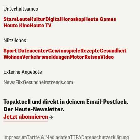
Unterhaltsames
Stars
Leute
Kultur
Digital
Horoskop
Heute Games
Heute Kino
Heute TV
Nützliches
Sport Datencenter
Gewinnspiele
Rezepte
Gesundheit
Wohnen
Verkehrsmeldungen
Motor
Reisen
Video
Externe Angebote
NewsFlix
Gesundheitstrends.com
Topaktuell und direkt in deinem Email-Postfach.
Der Heute-Newsletter.
Jetzt abonnieren
Impressum
Tarife & Mediadaten
TTPA
Datenschutzerklärung