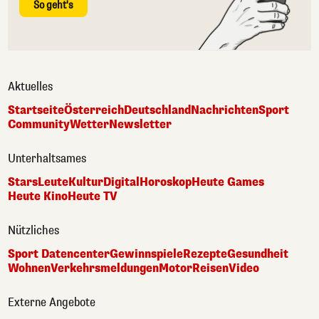
So geht's
Aktuelles
Startseite
Österreich
Deutschland
Nachrichten
Sport
Community
Wetter
Newsletter
Unterhaltsames
Stars
Leute
Kultur
Digital
Horoskop
Heute Games
Heute Kino
Heute TV
Nützliches
Sport Datencenter
Gewinnspiele
Rezepte
Gesundheit
Wohnen
Verkehrsmeldungen
Motor
Reisen
Video
Externe Angebote