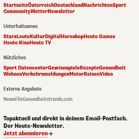
Startseite
Österreich
Deutschland
Nachrichten
Sport
Community
Wetter
Newsletter
Unterhaltsames
Stars
Leute
Kultur
Digital
Horoskop
Heute Games
Heute Kino
Heute TV
Nützliches
Sport Datencenter
Gewinnspiele
Rezepte
Gesundheit
Wohnen
Verkehrsmeldungen
Motor
Reisen
Video
Externe Angebote
NewsFlix
Gesundheitstrends.com
Topaktuell und direkt in deinem Email-Postfach.
Der Heute-Newsletter.
Jetzt abonnieren