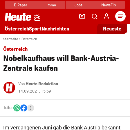
E-Paper
Immo
Jobs
NewsFlix
Arti
Österreich
Sport
Nachrichten
Neueste
Startseite
Österreich
Österreich
Nobelkaufhaus will Bank-Austria-
Zentrale kaufen
Von
Heute Redaktion
14.09.2021, 15:59
Teilen
Im vergangenen Juni gab die Bank Austria bekannt,