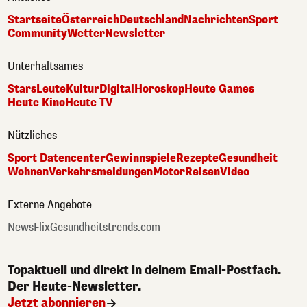
Startseite
Österreich
Deutschland
Nachrichten
Sport
Community
Wetter
Newsletter
Unterhaltsames
Stars
Leute
Kultur
Digital
Horoskop
Heute Games
Heute Kino
Heute TV
Nützliches
Sport Datencenter
Gewinnspiele
Rezepte
Gesundheit
Wohnen
Verkehrsmeldungen
Motor
Reisen
Video
Externe Angebote
NewsFlix
Gesundheitstrends.com
Topaktuell und direkt in deinem Email-Postfach.
Der Heute-Newsletter.
Jetzt abonnieren