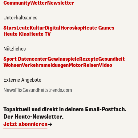
Community
Wetter
Newsletter
Unterhaltsames
Stars
Leute
Kultur
Digital
Horoskop
Heute Games
Heute Kino
Heute TV
Nützliches
Sport Datencenter
Gewinnspiele
Rezepte
Gesundheit
Wohnen
Verkehrsmeldungen
Motor
Reisen
Video
Externe Angebote
NewsFlix
Gesundheitstrends.com
Topaktuell und direkt in deinem Email-Postfach.
Der Heute-Newsletter.
Jetzt abonnieren