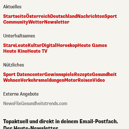
Aktuelles
Startseite
Österreich
Deutschland
Nachrichten
Sport
Community
Wetter
Newsletter
Unterhaltsames
Stars
Leute
Kultur
Digital
Horoskop
Heute Games
Heute Kino
Heute TV
Nützliches
Sport Datencenter
Gewinnspiele
Rezepte
Gesundheit
Wohnen
Verkehrsmeldungen
Motor
Reisen
Video
Externe Angebote
NewsFlix
Gesundheitstrends.com
Topaktuell und direkt in deinem Email-Postfach.
Der Heute-Newsletter.