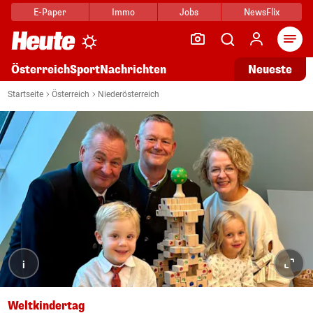
E-Paper
Immo
Jobs
NewsFlix
Arti
Österreich
Sport
Nachrichten
Neueste
Startseite
Österreich
Niederösterreich
i
Weltkindertag