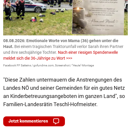
m
08.08.2026: Emotionale Worte von Mama (36) gehen unter die
0
Haut.
Bei einem tragischen Traktorunfall verlor Sarah ihren Partner
B
und ihre sechsjährige Tochter.
Nach einer riesigen Spendenwelle
S
meldet sich die 36-Jährige zu Wort >>>
La
Facebook FF Satteins / gofundme.com, Screenshot / "Heute"-Montage
"Diese Zahlen untermauern die Anstrengungen des
Landes NÖ und seiner Gemeinden für ein gutes Netz
an Kinderbetreuungsangeboten im ganzen Land", so
Familien-Landesrätin Teschl-Hofmeister.
Jetzt kommentieren