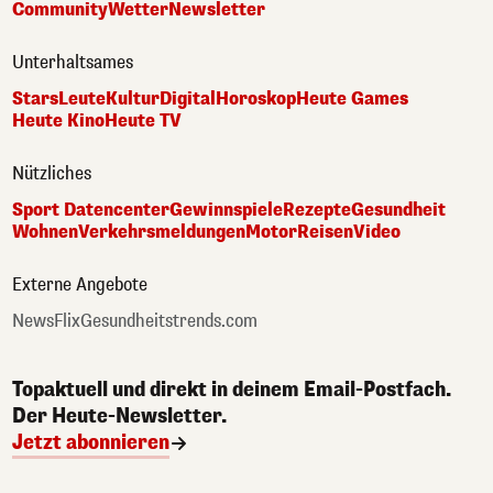
Community
Wetter
Newsletter
Unterhaltsames
Stars
Leute
Kultur
Digital
Horoskop
Heute Games
Heute Kino
Heute TV
Nützliches
Sport Datencenter
Gewinnspiele
Rezepte
Gesundheit
Wohnen
Verkehrsmeldungen
Motor
Reisen
Video
Externe Angebote
NewsFlix
Gesundheitstrends.com
Topaktuell und direkt in deinem Email-Postfach.
Der Heute-Newsletter.
Jetzt abonnieren