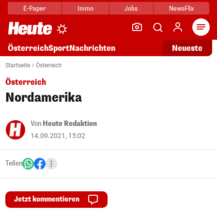
E-Paper
Immo
Jobs
NewsFlix
Arti
Österreich
Sport
Nachrichten
Neueste
Startseite
Österreich
Österreich
Nordamerika
Von
Heute Redaktion
14.09.2021, 15:02
Teilen
Jetzt kommentieren