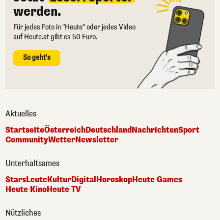
werden.
Für jedes Foto in "Heute" oder jedes Video
auf Heute.at gibt es 50 Euro.
So geht's
Aktuelles
Startseite
Österreich
Deutschland
Nachrichten
Sport
Community
Wetter
Newsletter
Unterhaltsames
Stars
Leute
Kultur
Digital
Horoskop
Heute Games
Heute Kino
Heute TV
Nützliches