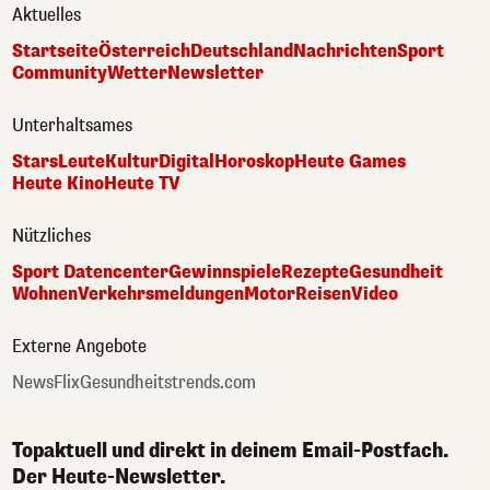
Aktuelles
Startseite
Österreich
Deutschland
Nachrichten
Sport
Community
Wetter
Newsletter
Unterhaltsames
Stars
Leute
Kultur
Digital
Horoskop
Heute Games
Heute Kino
Heute TV
Nützliches
Sport Datencenter
Gewinnspiele
Rezepte
Gesundheit
Wohnen
Verkehrsmeldungen
Motor
Reisen
Video
Externe Angebote
NewsFlix
Gesundheitstrends.com
Topaktuell und direkt in deinem Email-Postfach.
Der Heute-Newsletter.