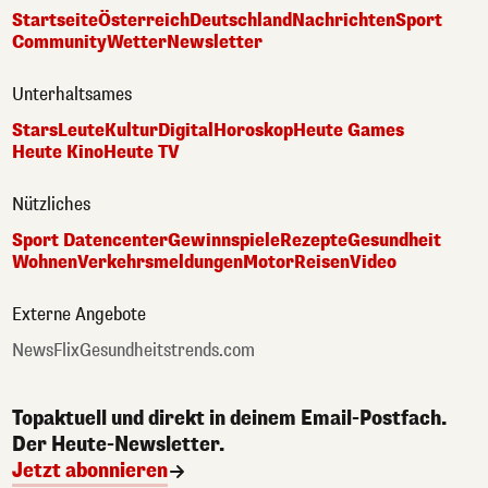
Startseite
Österreich
Deutschland
Nachrichten
Sport
Community
Wetter
Newsletter
Unterhaltsames
Stars
Leute
Kultur
Digital
Horoskop
Heute Games
Heute Kino
Heute TV
Nützliches
Sport Datencenter
Gewinnspiele
Rezepte
Gesundheit
Wohnen
Verkehrsmeldungen
Motor
Reisen
Video
Externe Angebote
NewsFlix
Gesundheitstrends.com
Topaktuell und direkt in deinem Email-Postfach.
Der Heute-Newsletter.
Jetzt abonnieren