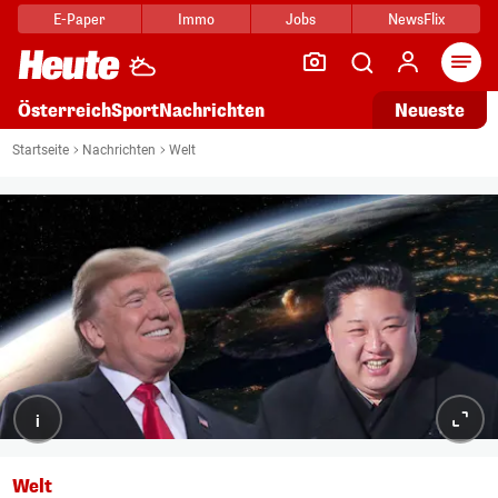
E-Paper
Immo
Jobs
NewsFlix
Arti
Österreich
Sport
Nachrichten
Neueste
Startseite
Nachrichten
Welt
i
Welt