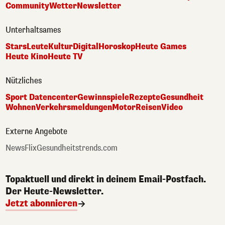
Community
Wetter
Newsletter
Unterhaltsames
Stars
Leute
Kultur
Digital
Horoskop
Heute Games
Heute Kino
Heute TV
Nützliches
Sport Datencenter
Gewinnspiele
Rezepte
Gesundheit
Wohnen
Verkehrsmeldungen
Motor
Reisen
Video
Externe Angebote
NewsFlix
Gesundheitstrends.com
Topaktuell und direkt in deinem Email-Postfach.
Der Heute-Newsletter.
Jetzt abonnieren