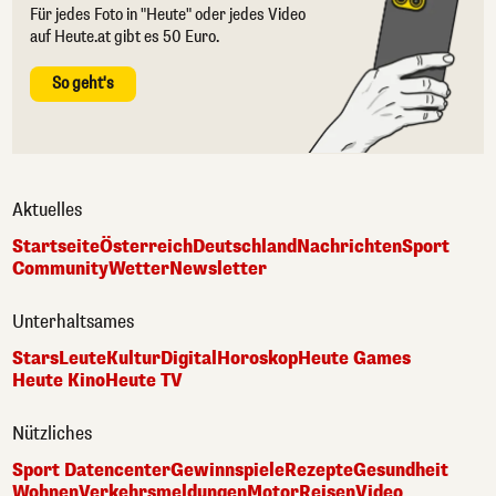
Für jedes Foto in "Heute" oder jedes Video
auf Heute.at gibt es 50 Euro.
So geht's
Aktuelles
Startseite
Österreich
Deutschland
Nachrichten
Sport
Community
Wetter
Newsletter
Unterhaltsames
Stars
Leute
Kultur
Digital
Horoskop
Heute Games
Heute Kino
Heute TV
Nützliches
Sport Datencenter
Gewinnspiele
Rezepte
Gesundheit
Wohnen
Verkehrsmeldungen
Motor
Reisen
Video