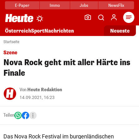
E-Paper
Immo
Jobs
NewsFlix
Arti
Österreich
Sport
Nachrichten
Neueste
Startseite
Szene
Nova Rock geht mit aller Härte ins
Finale
Von
Heute Redaktion
14.09.2021, 16:23
Teilen
Das Nova Rock Festival im burgenländischen