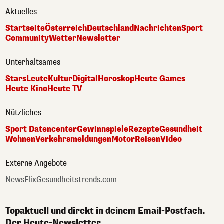
Aktuelles
Startseite
Österreich
Deutschland
Nachrichten
Sport
Community
Wetter
Newsletter
Unterhaltsames
Stars
Leute
Kultur
Digital
Horoskop
Heute Games
Heute Kino
Heute TV
Nützliches
Sport Datencenter
Gewinnspiele
Rezepte
Gesundheit
Wohnen
Verkehrsmeldungen
Motor
Reisen
Video
Externe Angebote
NewsFlix
Gesundheitstrends.com
Topaktuell und direkt in deinem Email-Postfach.
Der Heute-Newsletter.