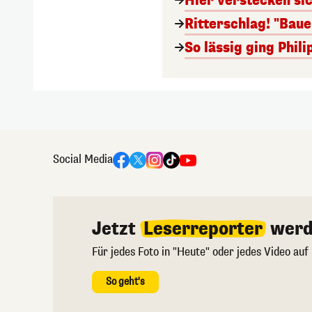
Hier verstecken si
Ritterschlag! "Bau
So lässig ging Phi
Social Media
Jetzt
Leserreporter
werd
Für jedes Foto in "Heute" oder jedes Video auf
So geht's