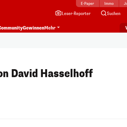
E-Paper
Immo
J
Leser-Reporter
Suchen
Community
Gewinnen
Mehr
n David Hasselhoff