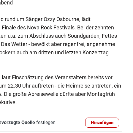
abend
nd rund um Sänger Ozzy Osbourne, lädt
inale des Nova Rock Festivals. Bei der zehnten
ten u.a. zum Abschluss auch Soundgarden, Fettes
. Das Wetter - bewölkt aber regenfrei, angenehme
Rockern auch am dritten und letzten Konzerttag
e laut Einschätzung des Veranstalters bereits vor
 um 22.30 Uhr auftreten - die Heimreise antreten, ein
w. Die große Abreisewelle dürfte aber Montagfrüh
ekutive.
evorzugte Quelle
festlegen
Hinzufügen