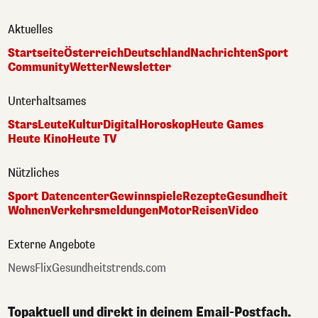
Aktuelles
Startseite
Österreich
Deutschland
Nachrichten
Sport
Community
Wetter
Newsletter
Unterhaltsames
Stars
Leute
Kultur
Digital
Horoskop
Heute Games
Heute Kino
Heute TV
Nützliches
Sport Datencenter
Gewinnspiele
Rezepte
Gesundheit
Wohnen
Verkehrsmeldungen
Motor
Reisen
Video
Externe Angebote
NewsFlix
Gesundheitstrends.com
Topaktuell und direkt in deinem Email-Postfach.