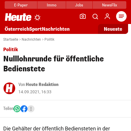
E-Paper
Immo
Jobs
NewsFlix
Arti
Österreich
Sport
Nachrichten
Neueste
Startseite
Nachrichten
Politik
Politik
Nulllohnrunde für öffentliche
Bedienstete
Von
Heute Redaktion
14.09.2021, 16:33
Teilen
Die Gehälter der öffentlich Bediensteten in der