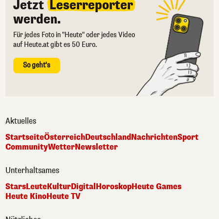
Jetzt
Leserreporter
werden.
Für jedes Foto in "Heute" oder jedes Video
auf Heute.at gibt es 50 Euro.
So geht's
Aktuelles
Startseite
Österreich
Deutschland
Nachrichten
Sport
Community
Wetter
Newsletter
Unterhaltsames
Stars
Leute
Kultur
Digital
Horoskop
Heute Games
Heute Kino
Heute TV