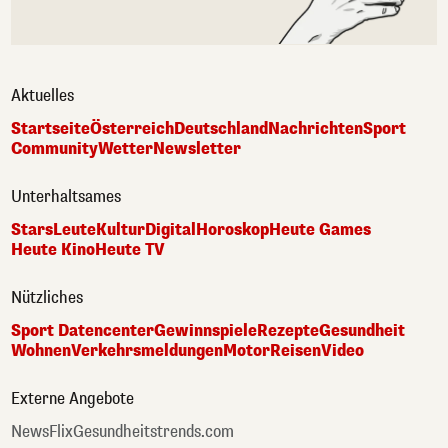
Aktuelles
Startseite
Österreich
Deutschland
Nachrichten
Sport
Community
Wetter
Newsletter
Unterhaltsames
Stars
Leute
Kultur
Digital
Horoskop
Heute Games
Heute Kino
Heute TV
Nützliches
Sport Datencenter
Gewinnspiele
Rezepte
Gesundheit
Wohnen
Verkehrsmeldungen
Motor
Reisen
Video
Externe Angebote
NewsFlix
Gesundheitstrends.com