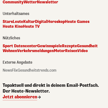
Community
Wetter
Newsletter
Unterhaltsames
Stars
Leute
Kultur
Digital
Horoskop
Heute Games
Heute Kino
Heute TV
Nützliches
Sport Datencenter
Gewinnspiele
Rezepte
Gesundheit
Wohnen
Verkehrsmeldungen
Motor
Reisen
Video
Externe Angebote
NewsFlix
Gesundheitstrends.com
Topaktuell und direkt in deinem Email-Postfach.
Der Heute-Newsletter.
Jetzt abonnieren