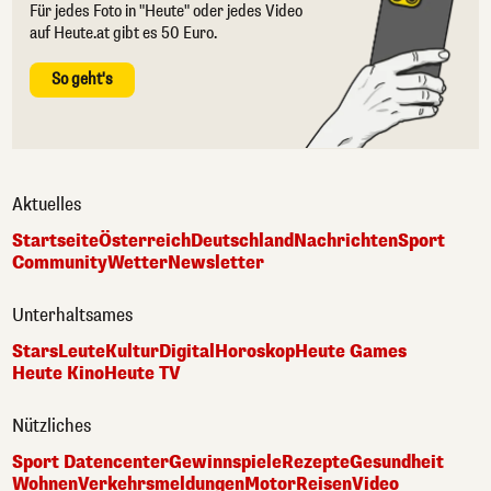
Für jedes Foto in "Heute" oder jedes Video
auf Heute.at gibt es 50 Euro.
So geht's
Aktuelles
Startseite
Österreich
Deutschland
Nachrichten
Sport
Community
Wetter
Newsletter
Unterhaltsames
Stars
Leute
Kultur
Digital
Horoskop
Heute Games
Heute Kino
Heute TV
Nützliches
Sport Datencenter
Gewinnspiele
Rezepte
Gesundheit
Wohnen
Verkehrsmeldungen
Motor
Reisen
Video