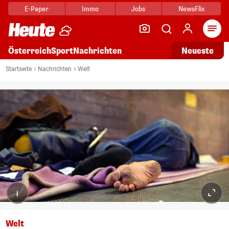
E-Paper
Immo
Jobs
NewsFlix
Arti
Österreich
Sport
Nachrichten
Neueste
Startseite
Nachrichten
Welt
i
Welt