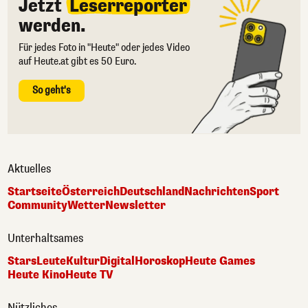
Jetzt
Leserreporter
werden.
Für jedes Foto in "Heute" oder jedes Video
auf Heute.at gibt es 50 Euro.
So geht's
Aktuelles
Startseite
Österreich
Deutschland
Nachrichten
Sport
Community
Wetter
Newsletter
Unterhaltsames
Stars
Leute
Kultur
Digital
Horoskop
Heute Games
Heute Kino
Heute TV
Nützliches