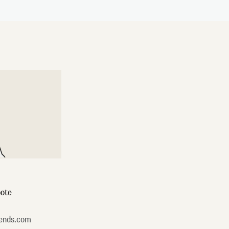
ote
ends.com