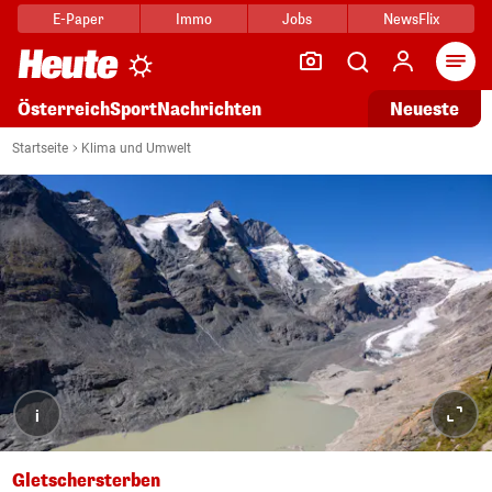
E-Paper
Immo
Jobs
NewsFlix
Arti
Österreich
Sport
Nachrichten
Neueste
Startseite
Klima und Umwelt
i
Gletschersterben