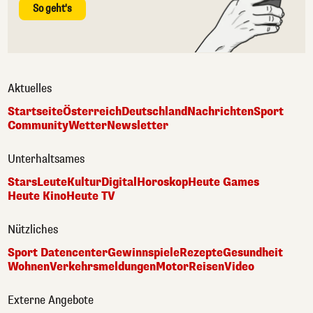
So geht's
Aktuelles
Startseite
Österreich
Deutschland
Nachrichten
Sport
Community
Wetter
Newsletter
Unterhaltsames
Stars
Leute
Kultur
Digital
Horoskop
Heute Games
Heute Kino
Heute TV
Nützliches
Sport Datencenter
Gewinnspiele
Rezepte
Gesundheit
Wohnen
Verkehrsmeldungen
Motor
Reisen
Video
Externe Angebote