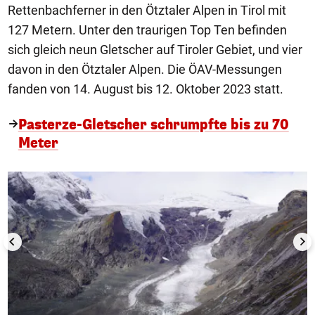
Rettenbachferner in den Ötztaler Alpen in Tirol mit
127 Metern. Unter den traurigen Top Ten befinden
sich gleich neun Gletscher auf Tiroler Gebiet, und vier
davon in den Ötztaler Alpen. Die ÖAV-Messungen
fanden von 14. August bis 12. Oktober 2023 statt.
Pasterze-Gletscher schrumpfte bis zu 70
Meter
1/6