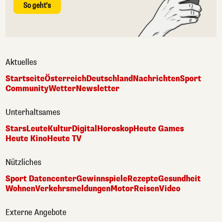
So geht's
Aktuelles
Startseite
Österreich
Deutschland
Nachrichten
Sport
Community
Wetter
Newsletter
Unterhaltsames
Stars
Leute
Kultur
Digital
Horoskop
Heute Games
Heute Kino
Heute TV
Nützliches
Sport Datencenter
Gewinnspiele
Rezepte
Gesundheit
Wohnen
Verkehrsmeldungen
Motor
Reisen
Video
Externe Angebote