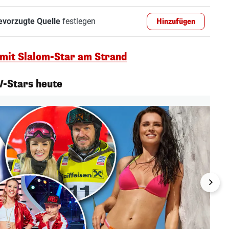
evorzugte Quelle
festlegen
Hinzufügen
 mit Slalom-Star am Strand
-Stars heute