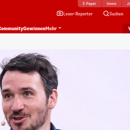
E-Paper
Immo
J
Leser-Reporter
Suchen
Community
Gewinnen
Mehr