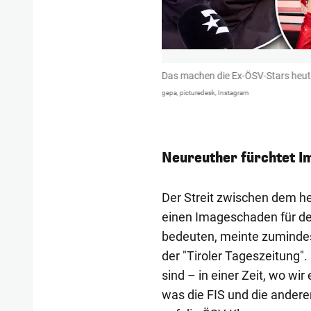
von Martin Bruckner musste sie im
Das machen die Ex-ÖSV-Stars heut
Alexander Wrabetz Platz machen.
gepa, picturedesk, Instagram
Neureuther fürchtet 
Der Streit zwischen dem he
einen Imageschaden für de
bedeuten, meinte zumindes
der "Tiroler Tageszeitung".
sind – in einer Zeit, wo wi
was die FIS und die andere