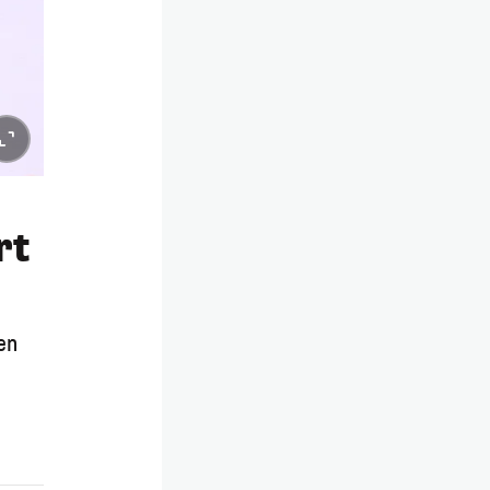
rt
en