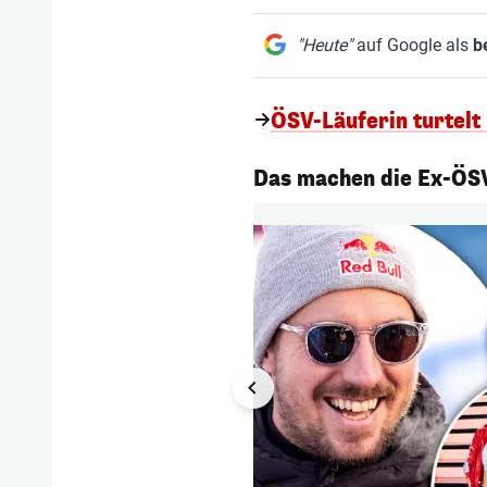
"Heute"
auf Google als
b
ÖSV-Läuferin turtelt
1/24
Das machen die Ex-ÖSV