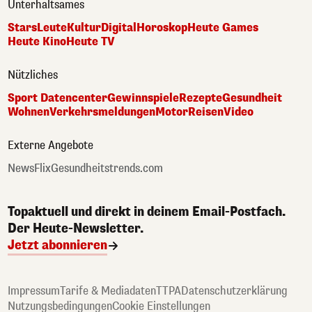
Unterhaltsames
Stars
Leute
Kultur
Digital
Horoskop
Heute Games
Heute Kino
Heute TV
Nützliches
Sport Datencenter
Gewinnspiele
Rezepte
Gesundheit
Wohnen
Verkehrsmeldungen
Motor
Reisen
Video
Externe Angebote
NewsFlix
Gesundheitstrends.com
Topaktuell und direkt in deinem Email-Postfach.
Der Heute-Newsletter.
Jetzt abonnieren
Impressum
Tarife & Mediadaten
TTPA
Datenschutzerklärung
Nutzungsbedingungen
Cookie Einstellungen