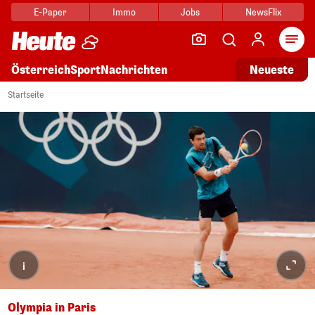
E-Paper
Immo
Jobs
NewsFlix
Arti
Österreich
Sport
Nachrichten
Neueste
Startseite
i
Olympia in Paris