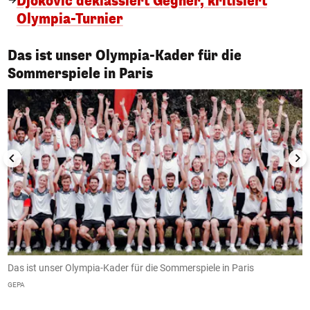
Djokovic deklassiert Gegner, kritisiert
Olympia-Turnier
Das ist unser Olympia-Kader für die
1/50
Sommerspiele in Paris
Das ist unser Olympia-Kader für die Sommerspiele in Paris
C
GEPA
G