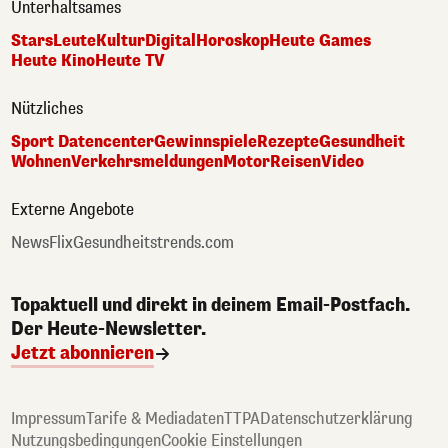
Unterhaltsames
Stars
Leute
Kultur
Digital
Horoskop
Heute Games
Heute Kino
Heute TV
Nützliches
Sport Datencenter
Gewinnspiele
Rezepte
Gesundheit
Wohnen
Verkehrsmeldungen
Motor
Reisen
Video
Externe Angebote
NewsFlix
Gesundheitstrends.com
Topaktuell und direkt in deinem Email-Postfach.
Der Heute-Newsletter.
Jetzt abonnieren
Impressum
Tarife & Mediadaten
TTPA
Datenschutzerklärung
Nutzungsbedingungen
Cookie Einstellungen