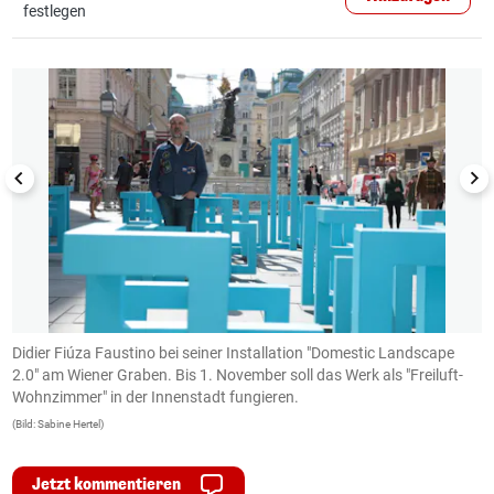
festlegen
1/8
Didier Fiúza Faustino bei seiner Installation "Domestic Landscape
D
2.0" am Wiener Graben. Bis 1. November soll das Werk als "Freiluft-
2
Wohnzimmer" in der Innenstadt fungieren.
W
(Bild: Sabine Hertel)
(B
Jetzt kommentieren