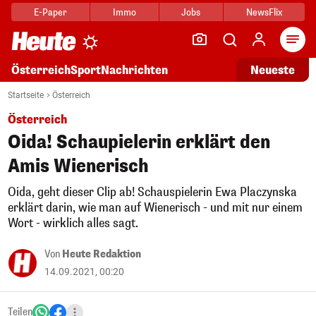
E-Paper
Immo
Jobs
NewsFlix
Arti
Österreich
Sport
Nachrichten
Neueste
Startseite
Österreich
Österreich
Oida! Schaupielerin erklärt den
Amis Wienerisch
Oida, geht dieser Clip ab! Schauspielerin Ewa Placzynska
erklärt darin, wie man auf Wienerisch - und mit nur einem
Wort - wirklich alles sagt.
Von
Heute Redaktion
14.09.2021, 00:20
Teilen