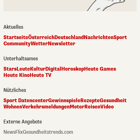
Aktuelles
Startseite
Österreich
Deutschland
Nachrichten
Sport
Community
Wetter
Newsletter
Unterhaltsames
Stars
Leute
Kultur
Digital
Horoskop
Heute Games
Heute Kino
Heute TV
Nützliches
Sport Datencenter
Gewinnspiele
Rezepte
Gesundheit
Wohnen
Verkehrsmeldungen
Motor
Reisen
Video
Externe Angebote
NewsFlix
Gesundheitstrends.com