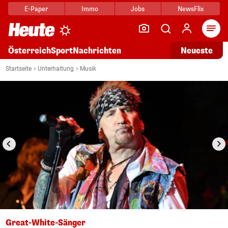
E-Paper
Immo
Jobs
NewsFlix
Arti
Österreich
Sport
Nachrichten
Neueste
i
1/2
Startseite
Unterhaltung
Musik
Great-White-Sänger