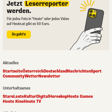
Jetzt
Leserreporter
werden.
Für jedes Foto in "Heute" oder jedes Video
auf Heute.at gibt es 50 Euro.
So geht's
Aktuelles
Startseite
Österreich
Deutschland
Nachrichten
Sport
Community
Wetter
Newsletter
Unterhaltsames
Stars
Leute
Kultur
Digital
Horoskop
Heute Games
Heute Kino
Heute TV