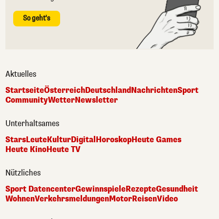
So geht's
Aktuelles
Startseite
Österreich
Deutschland
Nachrichten
Sport
Community
Wetter
Newsletter
Unterhaltsames
Stars
Leute
Kultur
Digital
Horoskop
Heute Games
Heute Kino
Heute TV
Nützliches
Sport Datencenter
Gewinnspiele
Rezepte
Gesundheit
Wohnen
Verkehrsmeldungen
Motor
Reisen
Video