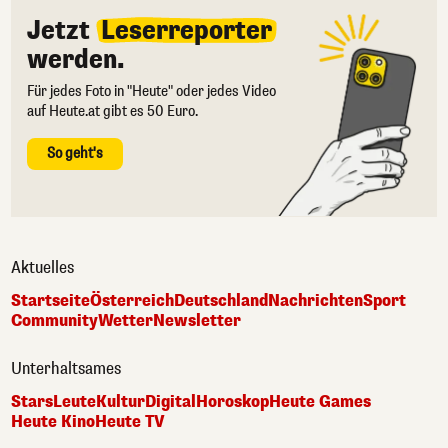
Jetzt
Leserreporter
werden.
Für jedes Foto in "Heute" oder jedes Video
auf Heute.at gibt es 50 Euro.
So geht's
Aktuelles
Startseite
Österreich
Deutschland
Nachrichten
Sport
Community
Wetter
Newsletter
Unterhaltsames
Stars
Leute
Kultur
Digital
Horoskop
Heute Games
Heute Kino
Heute TV