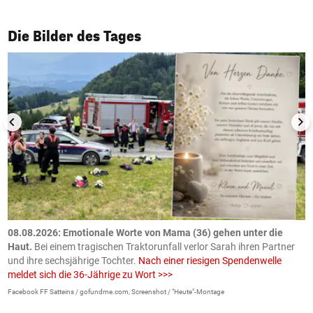
1/50
Die Bilder des Tages
m
08.08.2026: Emotionale Worte von Mama (36) gehen unter die
0
Haut.
Bei einem tragischen Traktorunfall verlor Sarah ihren Partner
B
und ihre sechsjährige Tochter.
Nach einer riesigen Spendenwelle
S
meldet sich die 36-Jährige zu Wort >>>
La
Facebook FF Satteins / gofundme.com, Screenshot / "Heute"-Montage