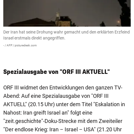
Der Iran hat seine Drohung wahr gemacht und den erklärten Erzfeind
B
er
Israel erstmals direkt angegriffen.
i
- / AFP / picturedesk.com
Va
Spezialausgabe von "ORF III AKTUELL"
ORF III widmet den Entwicklungen den ganzen TV-
Abend: Auf eine Spezialausgabe von "ORF III
AKTUELL" (20.15 Uhr) unter dem Titel "Eskalation in
Nahost: Iran greift Israel an" folgt eine
"zeit.geschichte"-Doku-Strecke mit dem Zweiteiler
"Der endlose Krieg: Iran – Israel – USA" (21.20 Uhr