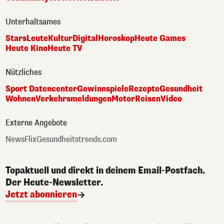
Unterhaltsames
Stars
Leute
Kultur
Digital
Horoskop
Heute Games
Heute Kino
Heute TV
Nützliches
Sport Datencenter
Gewinnspiele
Rezepte
Gesundheit
Wohnen
Verkehrsmeldungen
Motor
Reisen
Video
Externe Angebote
NewsFlix
Gesundheitstrends.com
Topaktuell und direkt in deinem Email-Postfach.
Der Heute-Newsletter.
Jetzt abonnieren