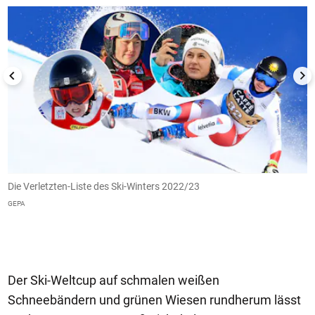
Die Verletzten-Liste des Ski-Winters 2022/23
K
e
GEPA
K
G
Der Ski-Weltcup auf schmalen weißen
Schneebändern und grünen Wiesen rundherum lässt