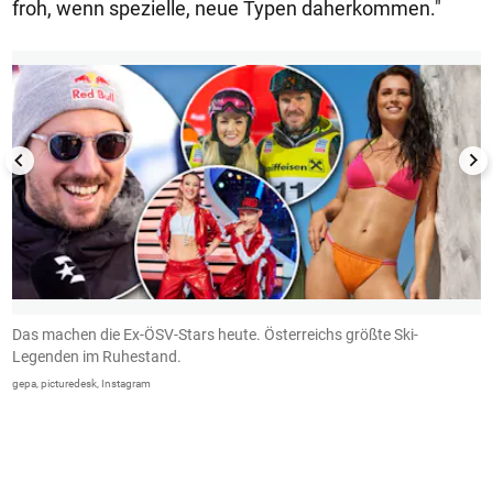
froh, wenn spezielle, neue Typen daherkommen."
1/24
Das machen die Ex-ÖSV-Stars heute. Österreichs größte Ski-
M
Legenden im Ruhestand.
u
S
gepa, picturedesk, Instagram
d
W
G