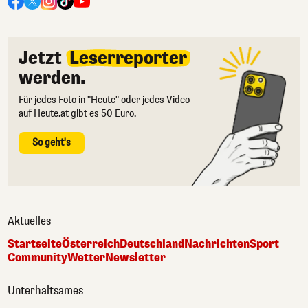
Jetzt
Leserreporter
werden.
Für jedes Foto in "Heute" oder jedes Video
auf Heute.at gibt es 50 Euro.
So geht's
Aktuelles
Startseite
Österreich
Deutschland
Nachrichten
Sport
Community
Wetter
Newsletter
Unterhaltsames