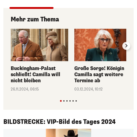
Mehr zum Thema
Buckingham-Palast
Große Sorge! Königin
schließt! Camilla will
Camilla sagt weitere
nicht bleiben
Termine ab
26.11.2024, 06:15
03.12.2024, 10:12
1/50
BILDSTRECKE: VIP-Bild des Tages 2024