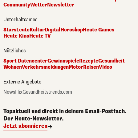
Community
Wetter
Newsletter
Unterhaltsames
Stars
Leute
Kultur
Digital
Horoskop
Heute Games
Heute Kino
Heute TV
Nützliches
Sport Datencenter
Gewinnspiele
Rezepte
Gesundheit
Wohnen
Verkehrsmeldungen
Motor
Reisen
Video
Externe Angebote
NewsFlix
Gesundheitstrends.com
Topaktuell und direkt in deinem Email-Postfach.
Der Heute-Newsletter.
Jetzt abonnieren