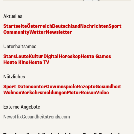
Aktuelles
Startseite
Österreich
Deutschland
Nachrichten
Sport
Community
Wetter
Newsletter
Unterhaltsames
Stars
Leute
Kultur
Digital
Horoskop
Heute Games
Heute Kino
Heute TV
Nützliches
Sport Datencenter
Gewinnspiele
Rezepte
Gesundheit
Wohnen
Verkehrsmeldungen
Motor
Reisen
Video
Externe Angebote
NewsFlix
Gesundheitstrends.com