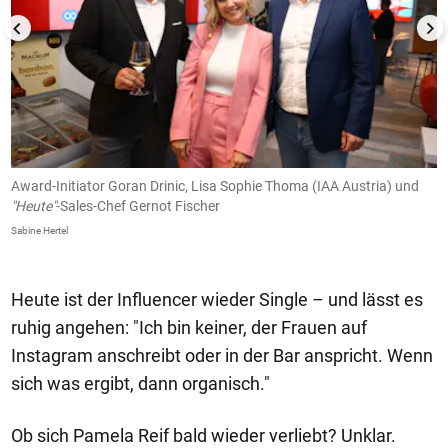
Award-Initiator Goran Drinic, Lisa Sophie Thoma (IAA Austria) und
S
"Heute"
-Sales-Chef Gernot Fischer
d
Sabine Hertel
Sa
Heute ist der Influencer wieder Single – und lässt es
ruhig angehen: "Ich bin keiner, der Frauen auf
Instagram anschreibt oder in der Bar anspricht. Wenn
sich was ergibt, dann organisch."
Ob sich Pamela Reif bald wieder verliebt? Unklar.