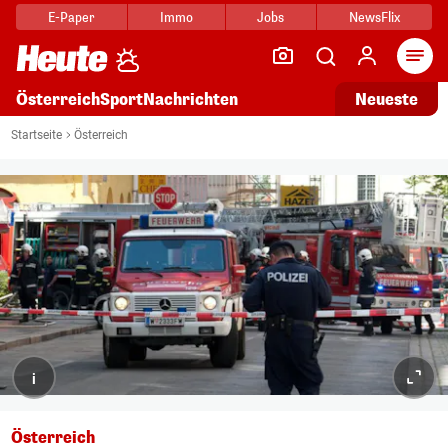
E-Paper
Immo
Jobs
NewsFlix
Arti
Österreich
Sport
Nachrichten
Neueste
Startseite
Österreich
i
Österreich