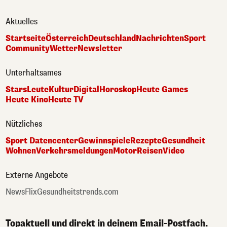
Aktuelles
Startseite
Österreich
Deutschland
Nachrichten
Sport
Community
Wetter
Newsletter
Unterhaltsames
Stars
Leute
Kultur
Digital
Horoskop
Heute Games
Heute Kino
Heute TV
Nützliches
Sport Datencenter
Gewinnspiele
Rezepte
Gesundheit
Wohnen
Verkehrsmeldungen
Motor
Reisen
Video
Externe Angebote
NewsFlix
Gesundheitstrends.com
Topaktuell und direkt in deinem Email-Postfach.