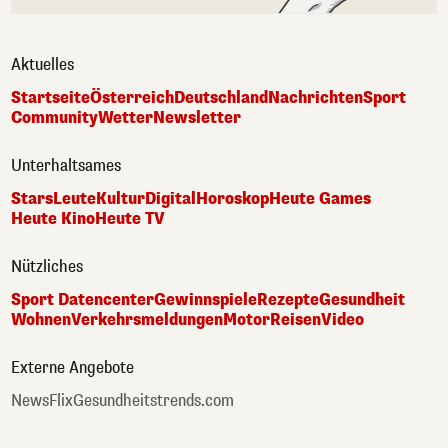
Aktuelles
Startseite
Österreich
Deutschland
Nachrichten
Sport
Community
Wetter
Newsletter
Unterhaltsames
Stars
Leute
Kultur
Digital
Horoskop
Heute Games
Heute Kino
Heute TV
Nützliches
Sport Datencenter
Gewinnspiele
Rezepte
Gesundheit
Wohnen
Verkehrsmeldungen
Motor
Reisen
Video
Externe Angebote
NewsFlix
Gesundheitstrends.com