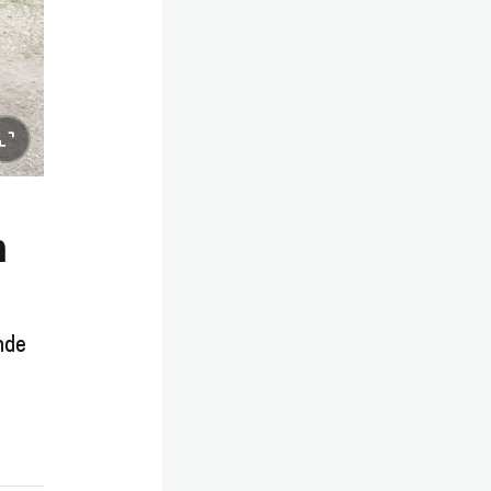
n
nde