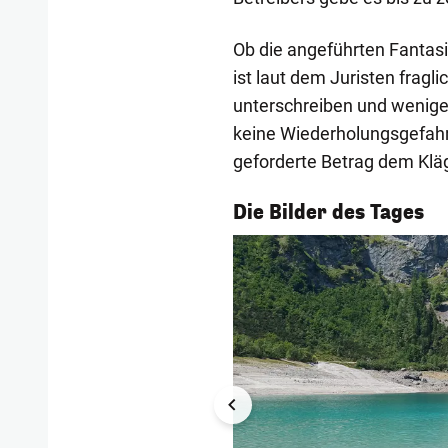
Ob die angeführten Fantasi
ist laut dem Juristen frag
unterschreiben und weniger
keine Wiederholungsgefahr 
geforderte Betrag dem Kläg
1/55
Die Bilder des Tages