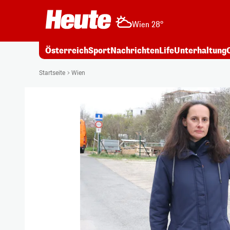
Wien 28°
Österreich
Sport
Nachrichten
Life
Unterhaltung
Startseite
Wien