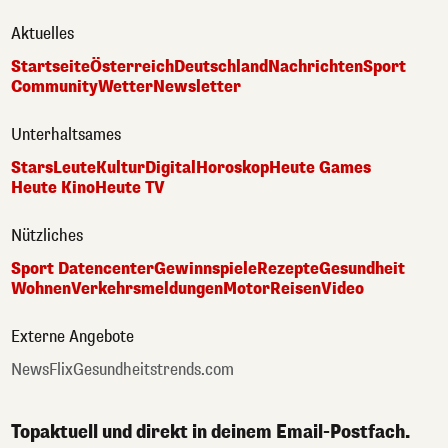
Aktuelles
Startseite
Österreich
Deutschland
Nachrichten
Sport
Community
Wetter
Newsletter
Unterhaltsames
Stars
Leute
Kultur
Digital
Horoskop
Heute Games
Heute Kino
Heute TV
Nützliches
Sport Datencenter
Gewinnspiele
Rezepte
Gesundheit
Wohnen
Verkehrsmeldungen
Motor
Reisen
Video
Externe Angebote
NewsFlix
Gesundheitstrends.com
Topaktuell und direkt in deinem Email-Postfach.