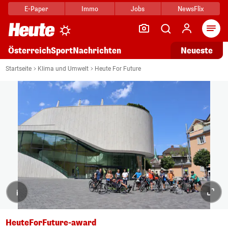
E-Paper
Immo
Jobs
NewsFlix
Arti
Österreich
Sport
Nachrichten
Neueste
Startseite
Klima und Umwelt
Heute For Future
i
HeuteForFuture-award