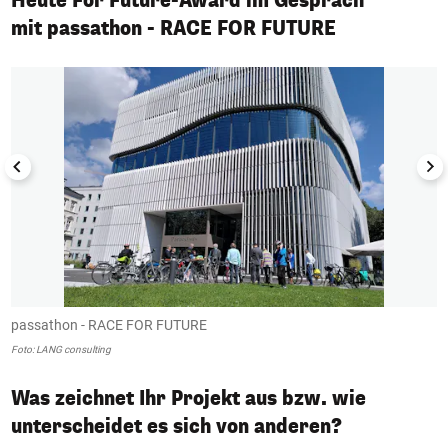
Heute For Future-Award im Gespräch
mit passathon - RACE FOR FUTURE
1/2
passathon - RACE FOR FUTURE
p
Foto: LANG consulting
Fo
Was zeichnet Ihr Projekt aus bzw. wie
unterscheidet es sich von anderen?