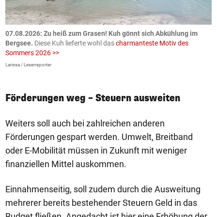
ch
07.08.2026: Zu heiß zum Grasen! Kuh gönnt sich Abkühlung im
0
Bergsee.
Diese Kuh lieferte wohl das
charmanteste Motiv des
S
Sommers 2026 >>
a
>
Larissa / Leserreporter
zV
Förderungen weg – Steuern ausweiten
Weiters soll auch bei zahlreichen anderen
Förderungen gespart werden. Umwelt, Breitband
oder E-Mobilität müssen in Zukunft mit weniger
finanziellen Mittel auskommen.
Einnahmenseitig, soll zudem durch die Ausweitung
mehrerer bereits bestehender Steuern Geld in das
Budget fließen. Angedacht ist hier eine Erhöhung der