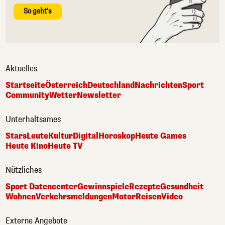
So geht's
Aktuelles
Startseite
Österreich
Deutschland
Nachrichten
Sport
Community
Wetter
Newsletter
Unterhaltsames
Stars
Leute
Kultur
Digital
Horoskop
Heute Games
Heute Kino
Heute TV
Nützliches
Sport Datencenter
Gewinnspiele
Rezepte
Gesundheit
Wohnen
Verkehrsmeldungen
Motor
Reisen
Video
Externe Angebote