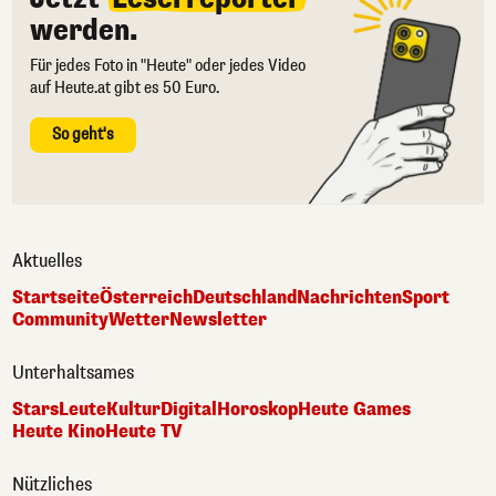
werden.
Für jedes Foto in "Heute" oder jedes Video
auf Heute.at gibt es 50 Euro.
So geht's
Aktuelles
Startseite
Österreich
Deutschland
Nachrichten
Sport
Community
Wetter
Newsletter
Unterhaltsames
Stars
Leute
Kultur
Digital
Horoskop
Heute Games
Heute Kino
Heute TV
Nützliches