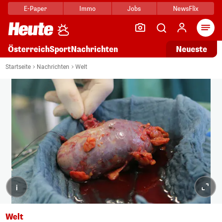
E-Paper
Immo
Jobs
NewsFlix
Arti
Österreich
Sport
Nachrichten
Neueste
Startseite
Nachrichten
Welt
i
Welt