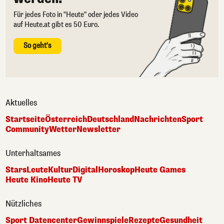
Für jedes Foto in "Heute" oder jedes Video
auf Heute.at gibt es 50 Euro.
So geht's
Aktuelles
Startseite
Österreich
Deutschland
Nachrichten
Sport
Community
Wetter
Newsletter
Unterhaltsames
Stars
Leute
Kultur
Digital
Horoskop
Heute Games
Heute Kino
Heute TV
Nützliches
Sport Datencenter
Gewinnspiele
Rezepte
Gesundheit