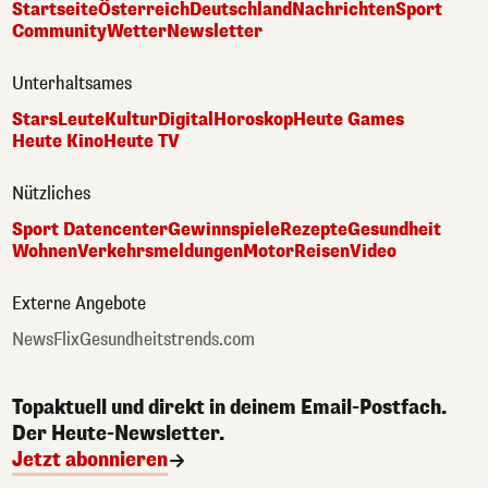
Startseite
Österreich
Deutschland
Nachrichten
Sport
Community
Wetter
Newsletter
Unterhaltsames
Stars
Leute
Kultur
Digital
Horoskop
Heute Games
Heute Kino
Heute TV
Nützliches
Sport Datencenter
Gewinnspiele
Rezepte
Gesundheit
Wohnen
Verkehrsmeldungen
Motor
Reisen
Video
Externe Angebote
NewsFlix
Gesundheitstrends.com
Topaktuell und direkt in deinem Email-Postfach.
Der Heute-Newsletter.
Jetzt abonnieren