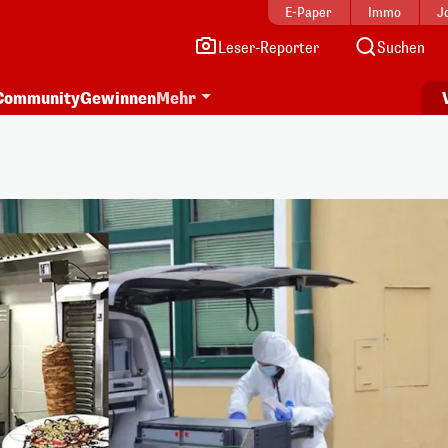
E-Paper
Immo
J
Leser-Reporter
Suchen
Community
Gewinnen
Mehr