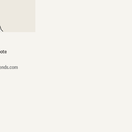
ote
ends.com