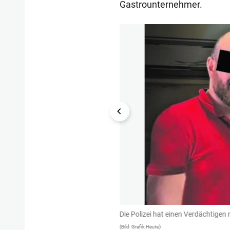
Gastrounternehmer.
1/15
Die Polizei hat einen Verdächtigen
(Bild: Grafik Heute)