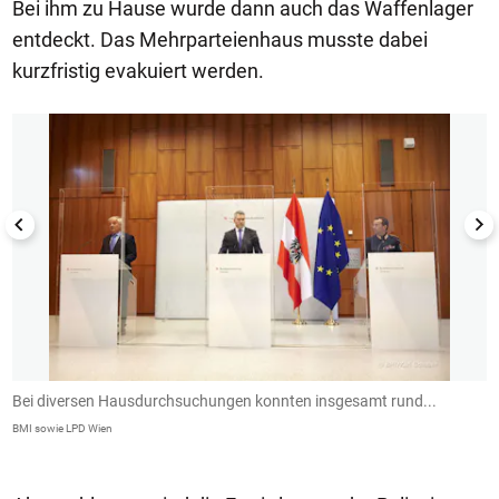
Bei ihm zu Hause wurde dann auch das Waffenlager
entdeckt. Das Mehrparteienhaus musste dabei
kurzfristig evakuiert werden.
1/5
Bei diversen Hausdurchsuchungen konnten insgesamt rund...
.
BMI sowie LPD Wien
BM