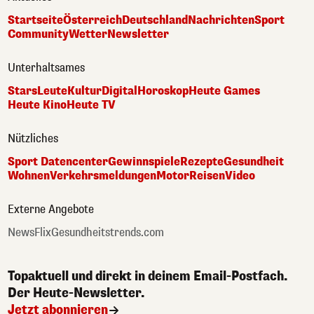
Startseite
Österreich
Deutschland
Nachrichten
Sport
Community
Wetter
Newsletter
Unterhaltsames
Stars
Leute
Kultur
Digital
Horoskop
Heute Games
Heute Kino
Heute TV
Nützliches
Sport Datencenter
Gewinnspiele
Rezepte
Gesundheit
Wohnen
Verkehrsmeldungen
Motor
Reisen
Video
Externe Angebote
NewsFlix
Gesundheitstrends.com
Topaktuell und direkt in deinem Email-Postfach.
Der Heute-Newsletter.
Jetzt abonnieren