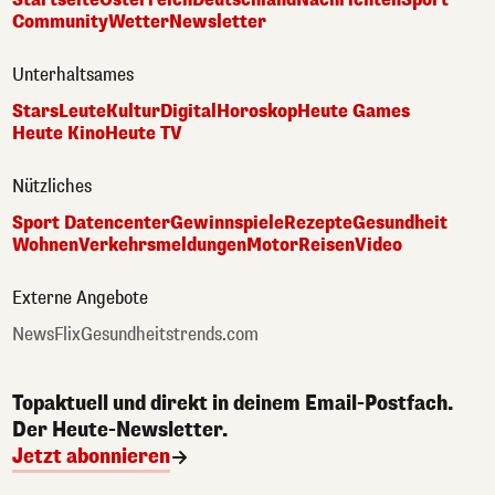
Community
Wetter
Newsletter
Unterhaltsames
Stars
Leute
Kultur
Digital
Horoskop
Heute Games
Heute Kino
Heute TV
Nützliches
Sport Datencenter
Gewinnspiele
Rezepte
Gesundheit
Wohnen
Verkehrsmeldungen
Motor
Reisen
Video
Externe Angebote
NewsFlix
Gesundheitstrends.com
Topaktuell und direkt in deinem Email-Postfach.
Der Heute-Newsletter.
Jetzt abonnieren