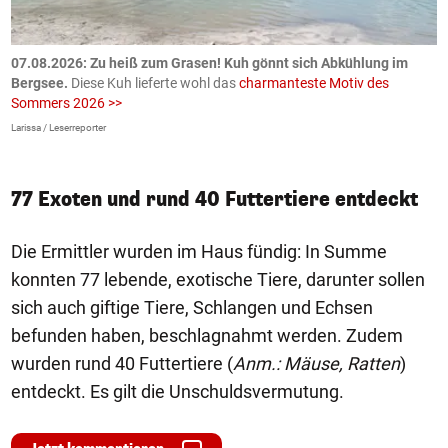
ch
07.08.2026: Zu heiß zum Grasen! Kuh gönnt sich Abkühlung im
0
Bergsee.
Diese Kuh lieferte wohl das
charmanteste Motiv des
S
Sommers 2026 >>
a
>
Larissa / Leserreporter
zV
77 Exoten und rund 40 Futtertiere entdeckt
Die Ermittler wurden im Haus fündig: In Summe
konnten 77 lebende, exotische Tiere, darunter sollen
sich auch giftige Tiere, Schlangen und Echsen
befunden haben, beschlagnahmt werden. Zudem
wurden rund 40 Futtertiere (
Anm.: Mäuse, Ratten
)
entdeckt. Es gilt die Unschuldsvermutung.